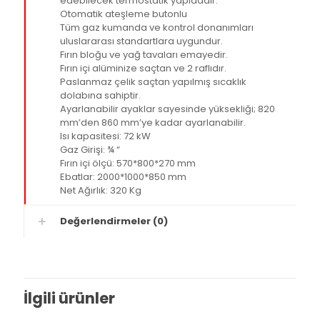
edebilecek termostatik yapıdadır.
Otomatik ateşleme butonlu
Tüm gaz kumanda ve kontrol donanımları
uluslararası standartlara uygundur.
Fırın bloğu ve yağ tavaları emayedir.
Fırın içi alüminize saçtan ve 2 raflıdır.
Paslanmaz çelik saçtan yapılmış sıcaklık
dolabına sahiptir.
Ayarlanabilir ayaklar sayesinde yüksekliği; 820
mm’den 860 mm’ye kadar ayarlanabilir.
Isı kapasitesi: 72 kW
Gaz Girişi: ¾ “
Fırın içi ölçü: 570*800*270 mm
Ebatlar: 2000*1000*850 mm
Net Ağırlık: 320 Kg
Değerlendirmeler (0)
İlgili ürünler