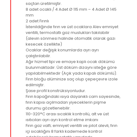
saçtan üretilmiştir.
8 adet ocaklı / 4 Adet Ø 115 mm – 4 Adet Ø 145
mm
2 adet Fırınlı
İstenildiğinde fırın ve üst ocaklara Alev emniyet
ventilli, termostatlı gaz muslukları takılabilir
(alevin sönmesi halinde otomatik olarak gazı
kesecek özellikte)
Ocaklar değişik konumlarda ayrı ayrı
çalıştırılabilir.
Ağır hizmet tipi ve emaye kaplı ocak dökümü
bulunmaktadır. Üst döküm dizaynı isteğe göre
yapılabilmektedir (Açık yada kapalı dökümlü).
Fırın bloğu alüminize saç olup çepeçevre izole
edilmiştir.
Şase profil konstrüksiyonludur.
Fırın kapağındaki ısıya dayanıklı cam sayesinde,
fırın kapısı açılmadan yiyeceklerin pişme
durumu gözetlenebilir.
110-320°C arası sıcaklık kontrollü, alt ve üst
ısıtıcıları ayrı ayrı kontrol etme imkanı
Fırın gaz valfi; emniyet ventilli ve pilot alevli, fırın
içi sıcaklığını 8 farklı kademede kontrol