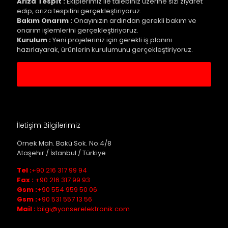
Arıza Tespit :
Ekiplerimiz ile talebiniz üzerine sizi ziyaret
edip, arıza tespitini gerçekleştiriyoruz.
Bakım Onarım :
Onayınızın ardından gerekli bakım ve
onarım işlemlerini gerçekleştiriyoruz.
Kurulum :
Yeni projeleriniz için gerekli iş planını
hazırlayarak, ürünlerin kurulumunu gerçekleştiriyoruz.
Servis Kaydı Oluştur
İletişim Bilgilerimiz
Örnek Mah. Bakü Sok. No:4/8
Ataşehir / İstanbul / Türkiye
Tel :
+90 216 317 99 94
Fax :
+90 216 317 99 93
Gsm :
+90 554 959 50 06
Gsm :
+90 531 557 13 56
Mail :
bilgi@yonserelektronik.com