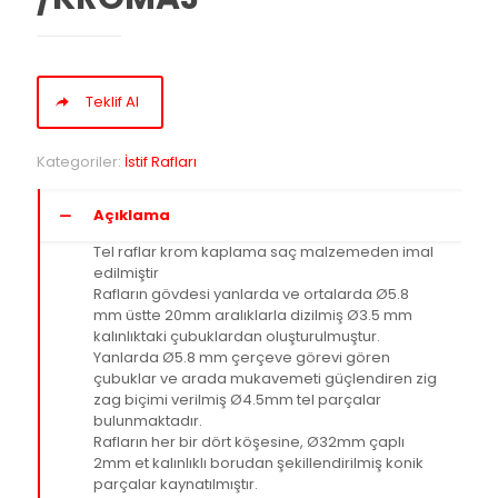
Teklif Al
Kategoriler:
İstif Rafları
Açıklama
Tel raflar krom kaplama saç malzemeden imal
edilmiştir
Rafların gövdesi yanlarda ve ortalarda Ø5.8
mm üstte 20mm aralıklarla dizilmiş Ø3.5 mm
kalınlıktaki çubuklardan oluşturulmuştur.
Yanlarda Ø5.8 mm çerçeve görevi gören
çubuklar ve arada mukavemeti güçlendiren zig
zag biçimi verilmiş Ø4.5mm tel parçalar
bulunmaktadır.
Rafların her bir dört köşesine, Ø32mm çaplı
2mm et kalınlıklı borudan şekillendirilmiş konik
parçalar kaynatılmıştır.