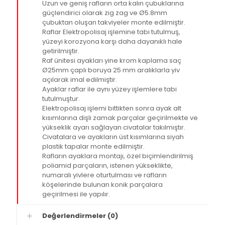
Uzun ve geniş rafların orta kalın çubuklarına
güçlendirici olarak zig zag ve Ø5.8mm
çubuktan oluşan takviyeler monte edilmiştir.
Raflar Elektropolisaj işlemine tabi tutulmuş,
yüzeyi korozyona karşı daha dayanıklı hale
getirilmiştir.
Raf ünitesi ayakları yine krom kaplama saç
Ø25mm çaplı boruya 25 mm aralıklarla yiv
açılarak imal edilmiştir.
Ayaklar raflar ile aynı yüzey işlemlere tabi
tutulmuştur.
Elektropolisaj işlemi bittikten sonra ayak alt
kısımlarına dişli zamak parçalar geçirilmekte ve
yükseklik ayarı sağlayan civatalar takılmıştır.
Civatalara ve ayakların üst kısımlarına siyah
plastik tapalar monte edilmiştir.
Rafların ayaklara montajı, özel biçimlendirilmiş
poliamid parçaların, istenen yükseklikte,
numaralı yivlere oturtulması ve rafların
köşelerinde bulunan konik parçalara
geçirilmesi ile yapılır.
Değerlendirmeler (0)