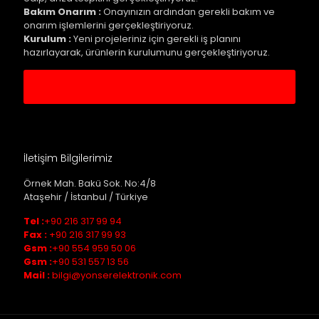
Bakım Onarım :
Onayınızın ardından gerekli bakım ve
onarım işlemlerini gerçekleştiriyoruz.
Kurulum :
Yeni projeleriniz için gerekli iş planını
hazırlayarak, ürünlerin kurulumunu gerçekleştiriyoruz.
Servis Kaydı Oluştur
İletişim Bilgilerimiz
Örnek Mah. Bakü Sok. No:4/8
Ataşehir / İstanbul / Türkiye
Tel :
+90 216 317 99 94
Fax :
+90 216 317 99 93
Gsm :
+90 554 959 50 06
Gsm :
+90 531 557 13 56
Mail :
bilgi@yonserelektronik.com