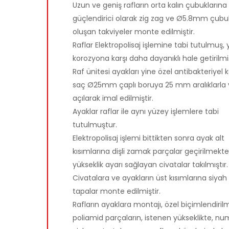
Uzun ve geniş rafların orta kalın çubuklarına
güçlendirici olarak zig zag ve Ø5.8mm çub
oluşan takviyeler monte edilmiştir.
Raflar Elektropolisaj işlemine tabi tutulmuş, 
korozyona karşı daha dayanıklı hale getirilmiş
Raf ünitesi ayakları yine özel antibakteriyel
saç Ø25mm çaplı boruya 25 mm aralıklarla 
açılarak imal edilmiştir.
Ayaklar raflar ile aynı yüzey işlemlere tabi
tutulmuştur.
Elektropolisaj işlemi bittikten sonra ayak alt
kısımlarına dişli zamak parçalar geçirilmekt
yükseklik ayarı sağlayan civatalar takılmıştır.
Civatalara ve ayakların üst kısımlarına siyah 
tapalar monte edilmiştir.
Rafların ayaklara montajı, özel biçimlendiril
poliamid parçaların, istenen yükseklikte, nu