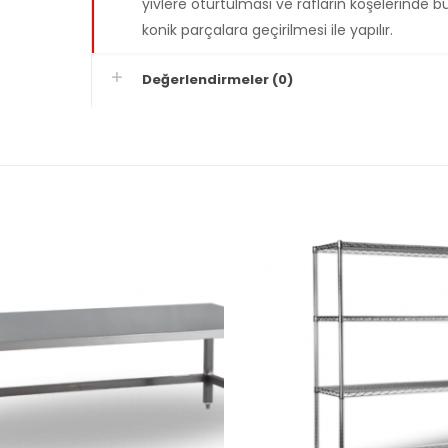
yivlere oturtulması ve rafların köşelerinde 
konik parçalara geçirilmesi ile yapılır.
Değerlendirmeler (0)