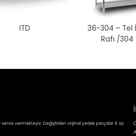
ITD
36-304 – Tel İ
Rafı /304
Ö
rvis vermekteyiz. Değiştirilen orijinal yedek parçalar 6 ay
A