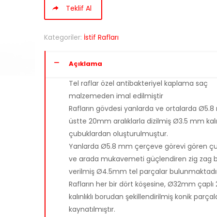
Teklif Al
Kategoriler:
İstif Rafları
Açıklama
Tel raflar özel antibakteriyel kaplama saç
malzemeden imal edilmiştir
Rafların gövdesi yanlarda ve ortalarda Ø5.
üstte 20mm aralıklarla dizilmiş Ø3.5 mm kalın
çubuklardan oluşturulmuştur.
Yanlarda Ø5.8 mm çerçeve görevi gören çu
ve arada mukavemeti güçlendiren zig zag b
verilmiş Ø4.5mm tel parçalar bulunmaktadır
Rafların her bir dört köşesine, Ø32mm çapl
kalınlıklı borudan şekillendirilmiş konik parçal
kaynatılmıştır.