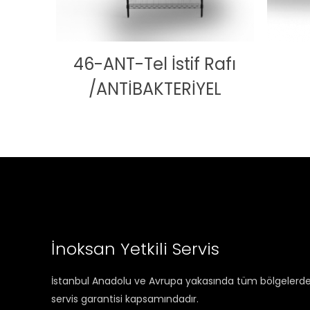
46-ANT-Tel İstif Rafı
/ANTİBAKTERİYEL
İnoksan Yetkili Servis
İstanbul Anadolu ve Avrupa yakasında tüm bölgelerde se
servis garantisi kapsamındadır.