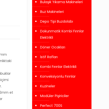
Bulaşık Yıkama Makineleri
Buz Makineleri
Depo Tipi Buzdolabı
Dokunmatik Kombi Fırınlar
Elektrikli
Döner Ocakları
8 mm
İstif Rafları
lıktaki
Kombi Fırınlar Elektrikli
buklar
Konveksiyonlu Fırınlar
içimi
.
Kuzineler
ı 2mm et
Modüler Pişiriciler
ar
Perfect 700S