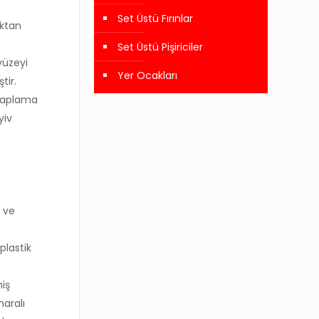
Set Üstü Fırınlar
uktan
Set Üstü Pişiriciler
yüzeyi
Yer Ocakları
tir.
 kaplama
yiv
e ve
plastik
miş
maralı