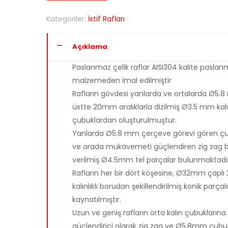
Kategoriler:
İstif Rafları
Açıklama
Paslanmaz çelik raflar AISI304 kalite paslan
malzemeden imal edilmiştir
Rafların gövdesi yanlarda ve ortalarda Ø5.
üstte 20mm aralıklarla dizilmiş Ø3.5 mm kalın
çubuklardan oluşturulmuştur.
Yanlarda Ø5.8 mm çerçeve görevi gören çu
ve arada mukavemeti güçlendiren zig zag b
verilmiş Ø4.5mm tel parçalar bulunmaktadır
Rafların her bir dört köşesine, Ø32mm çapl
kalınlıklı borudan şekillendirilmiş konik parçal
kaynatılmıştır.
Uzun ve geniş rafların orta kalın çubuklarına
güçlendirici olarak zig zag ve Ø5.8mm çub