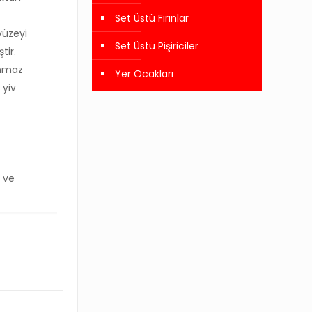
Set Üstü Fırınlar
yüzeyi
Set Üstü Pişiriciler
tir.
anmaz
Yer Ocakları
 yiv
e ve