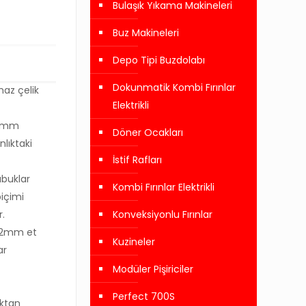
Bulaşık Yıkama Makineleri
Buz Makineleri
Depo Tipi Buzdolabı
Dokunmatik Kombi Fırınlar
maz çelik
Elektrikli
8 mm
Döner Ocakları
lıktaki
İstif Rafları
buklar
Kombi Fırınlar Elektrikli
içimi
.
Konveksiyonlu Fırınlar
ı 2mm et
Kuzineler
ar
Modüler Pişiriciler
Perfect 700S
uktan