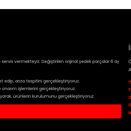
Ö
rvis vermekteyiz. Değiştirilen orijinal yedek parçalar 6 ay
A
et edip, arıza tespitini gerçekleştiriyoruz.
T
onarım işlemlerini gerçekleştiriyoruz.
F
rlayarak, ürünlerin kurulumunu gerçekleştiriyoruz.
G
G
is Kaydı Oluştur
M