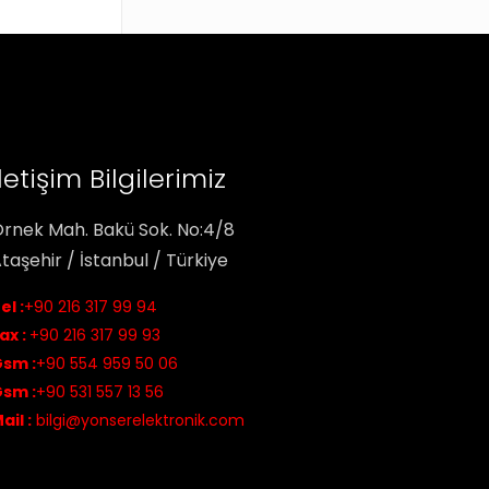
İletişim Bilgilerimiz
rnek Mah. Bakü Sok. No:4/8
taşehir / İstanbul / Türkiye
el :
+90 216 317 99 94
ax :
+90 216 317 99 93
sm :
+90 554 959 50 06
sm :
+90 531 557 13 56
ail :
bilgi@yonserelektronik.com