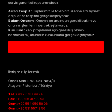
servis garantisi kapsamındadır.
Arıza Tespit :
Ekiplerimiz ile talebiniz üzerine sizi ziyaret
edip, arıza tespitini gerçekleştiriyoruz.
Bakım Onarım :
Onayınızın ardından gerekli bakım ve
onarım işlemlerini gerçekleştiriyoruz.
Kurulum :
Yeni projeleriniz için gerekli iş planını
hazırlayarak, ürünlerin kurulumunu gerçekleştiriyoruz.
Servis Kaydı Oluştur
İletişim Bilgilerimiz
Örnek Mah. Bakü Sok. No:4/8
Ataşehir / İstanbul / Türkiye
Tel :
+90 216 317 99 94
Fax :
+90 216 317 99 93
Gsm :
+90 554 959 50 06
Gsm :
+90 531 557 13 56