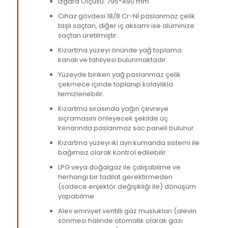
Izgara Ölçüsü: 795*490 mm
Cihaz gövdesi 18/8 Cr-Nİ paslanmaz çelik
taşlı saçtan, diğer iç aksamı ise alüminize
saçtan üretilmiştir.
Kızartma yüzeyi önünde yağ toplama
kanalı ve tahliyesi bulunmaktadır.
Yüzeyde biriken yağ paslanmaz çelik
çekmece içinde toplanıp kolaylıkla
temizlenebilir.
Kızartma sırasında yağın çevreye
sıçramasını önleyecek şekilde üç
kenarında paslanmaz sac paneli bulunur.
Kızartma yüzeyi iki ayrı kumanda sistemi ile
bağımsız olarak kontrol edilebilir.
LPG veya doğalgaz ile çalışabilme ve
herhangi bir tadilat gerektirmeden
(sadece enjektör değişikliği ile) dönüşüm
yapabilme
Alev emniyet ventilli gaz muslukları (alevin
sönmesi halinde otomatik olarak gazı