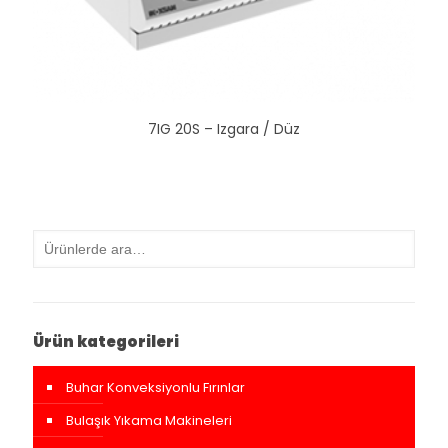
7IG 20S – Izgara / Düz
Ürün kategorileri
Buhar Konveksiyonlu Fırınlar
Bulaşık Yıkama Makineleri