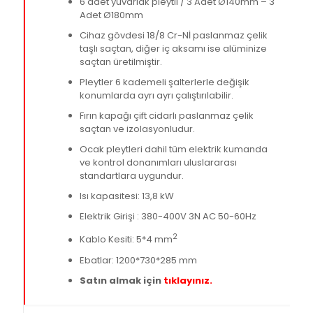
6 adet yuvarlak pleytli / 3 Adet Ø140mm – 3
Adet Ø180mm
Cihaz gövdesi 18/8 Cr-Nİ paslanmaz çelik
taşlı saçtan, diğer iç aksamı ise alüminize
saçtan üretilmiştir.
Pleytler 6 kademeli şalterlerle değişik
konumlarda ayrı ayrı çalıştırılabilir.
Fırın kapağı çift cidarlı paslanmaz çelik
saçtan ve izolasyonludur.
Ocak pleytleri dahil tüm elektrik kumanda
ve kontrol donanımları uluslararası
standartlara uygundur.
Isı kapasitesi: 13,8 kW
Elektrik Girişi : 380-400V 3N AC 50-60Hz
2
Kablo Kesiti: 5*4 mm
Ebatlar: 1200*730*285 mm
Satın almak için
tıklayınız.