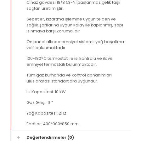
Cihaz gövdesi 18/8 Cr-Nİ paslanmaz çelik taşlı
saçtan üretilmiştir.
Sepetler, kızartma işlemine uygun telden ve
sağlık şartlarına uygun kalay ile kaplanmış, sapı
ısınmaya karşı korumalıdır
Ön panel altında emniyet sistemli yağ boşaltma
valfi bulunmaktadır.
100-180°C termostat ile ısı kontrolü ve ilave
emniyet termostatı bulunmaktadır.
Tüm gaz kumanda ve kontrol donanımları
uluslararası standartlara uygundur.
Isı Kapasitesi: 10 kW
Gaz Girişi: ¾ “
Yağ Kapasitesi: 21 Lt
Ebatlar: 400*900*850 mm
Değerlendirmeler (0)