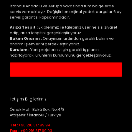
İstanbul Anadolu ve Avrupa yakasında tüm bölgelerde
servis vermekteyiz. Değiştirilen orijinal yedek parçalar 6 ay
servis garantisi kapsamındadır.
Arıza Tespit :
Ekiplerimiz ile talebiniz üzerine sizi ziyaret
edip, arıza tespitini gerçekleştiriyoruz.
Bakım Onarım :
Onayınızın ardından gerekli bakım ve
onarım işlemlerini gerçekleştiriyoruz.
Kurulum :
Yeni projeleriniz için gerekli iş planını
hazırlayarak, ürünlerin kurulumunu gerçekleştiriyoruz.
Servis Kaydı Oluştur
İletişim Bilgilerimiz
Örnek Mah. Bakü Sok. No:4/8
Ataşehir / İstanbul / Türkiye
Tel :
+90 216 317 99 94
Fax :
+90 216 317 99 93