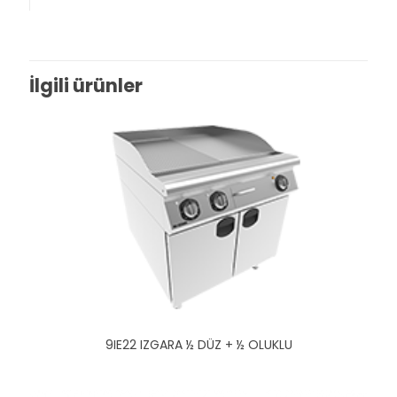
İlgili ürünler
9IE22 IZGARA ½ DÜZ + ½ OLUKLU