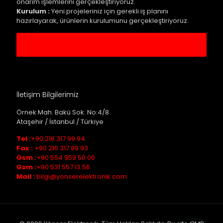
onarım işlemlerini gerçekleştiriyoruz.
Kurulum :
Yeni projeleriniz için gerekli iş planını
hazırlayarak, ürünlerin kurulumunu gerçekleştiriyoruz.
Servis Kaydı Oluştur
İletişim Bilgilerimiz
Örnek Mah. Bakü Sok. No:4/8
Ataşehir / İstanbul / Türkiye
Tel :
+90 216 317 99 94
Fax :
+90 216 317 99 93
Gsm :
+90 554 959 50 06
Gsm :
+90 531 557 13 56
Mail :
bilgi@yonserelektronik.com