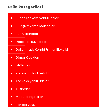
Ürün kategorileri
Buhar Konveksiyonlu Fırınlar
Bulaşık Yıkama Makineleri
Buz Makineleri
Depo Tipi Buzdolabı
Dokunmatik Kombi Fırınlar Elektrikli
Döner Ocakları
İstif Rafları
Kombi Fırınlar Elektrikli
Konveksiyonlu Fırınlar
Kuzineler
Modüler Pişiriciler
Perfect 700S