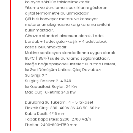
kolayca sökülüp takılabilmektedir.
Yıkama ve durulama sıcaklıklarını gösteren
dijital termometre bulunmaktadır.
Çift hızlı konveyor motoru ve konveyor
motorunun sıkışmasına karşı koruma switchi
bulunmaktadır.
Cihazda standart aksesuar olarak; 1 adet
bardak + 1 adet çatal-kaşık + 4 adet tabak
kasası bulunmaktadır.
Makine sanitasyon standartlarına uygun olarak
85°C (185°F) su ile durulama sağlamaktadır.
İsteğe bağlı opsiyonel üniteler: Kurutma Ünitesi,
Isı Geri Dönüşüm Ünitesi, Çıkış Davlubazı
Su Girişi: ¾ “
Su girişi Basıncı: 2-4 BAR
Isı Kapasitesi: Boyler: 24 Kw
Max. Güç Tüketimi: 34,6 Kw
Durulama Su Tüketimi: 4 – 5 lt/kaset
Elektrik Girişi: 380-400V 3N AC 50-60 hz
Kablo Kesiti: 4*16 mm
Tabak Kapasitesi: 2200-2700 Ad/h
Ebatlar: 2400*800*1750 mm