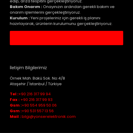
edip, arıza tespitini gerçekleştiriyoruz.
Bakım Onarım :
Onayınızın ardından gerekli bakım ve
onarım işlemlerini gerçekleştiriyoruz.
Kurulum :
Yeni projeleriniz için gerekli iş planını
hazırlayarak, ürünlerin kurulumunu gerçekleştiriyoruz.
Servis Kaydı Oluştur
İletişim Bilgilerimiz
Örnek Mah. Bakü Sok. No:4/8
Ataşehir / İstanbul / Türkiye
Tel :
+90 216 317 99 94
Fax :
+90 216 317 99 93
Gsm :
+90 554 959 50 06
Gsm :
+90 531 557 13 56
Mail :
bilgi@yonserelektronik.com