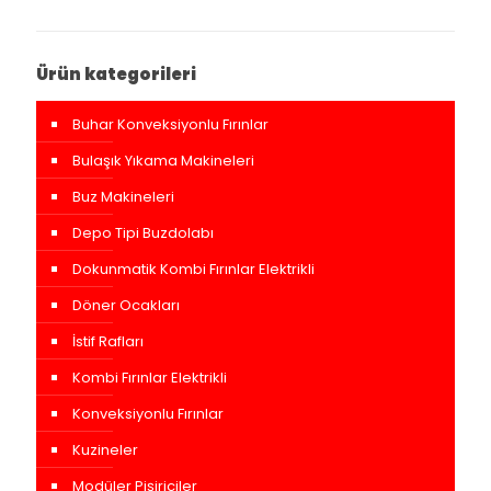
Ürün kategorileri
Buhar Konveksiyonlu Fırınlar
Bulaşık Yıkama Makineleri
Buz Makineleri
Depo Tipi Buzdolabı
Dokunmatik Kombi Fırınlar Elektrikli
Döner Ocakları
İstif Rafları
Kombi Fırınlar Elektrikli
Konveksiyonlu Fırınlar
Kuzineler
Modüler Pişiriciler