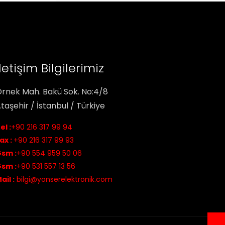
İletişim Bilgilerimiz
rnek Mah. Bakü Sok. No:4/8
taşehir / İstanbul / Türkiye
el :
+90 216 317 99 94
ax :
+90 216 317 99 93
sm :
+90 554 959 50 06
sm :
+90 531 557 13 56
ail :
bilgi@yonserelektronik.com