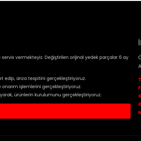
Ö
rvis vermekteyiz. Değiştirilen orijinal yedek parçalar 6 ay
A
et edip, arıza tespitini gerçekleştiriyoruz.
T
onarım işlemlerini gerçekleştiriyoruz.
F
rlayarak, ürünlerin kurulumunu gerçekleştiriyoruz.
G
G
is Kaydı Oluştur
M