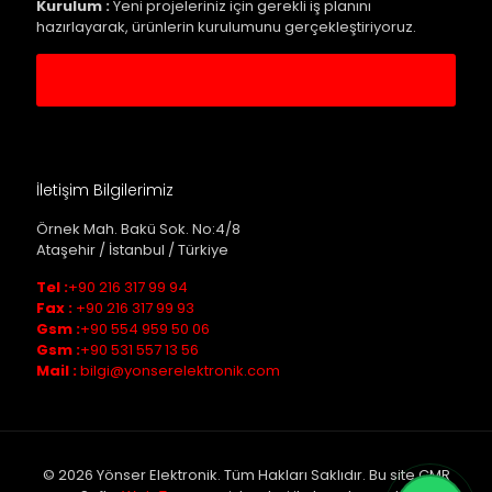
Kurulum :
Yeni projeleriniz için gerekli iş planını
hazırlayarak, ürünlerin kurulumunu gerçekleştiriyoruz.
Servis Kaydı Oluştur
İletişim Bilgilerimiz
Örnek Mah. Bakü Sok. No:4/8
Ataşehir / İstanbul / Türkiye
Tel :
+90 216 317 99 94
Fax :
+90 216 317 99 93
Gsm :
+90 554 959 50 06
Gsm :
+90 531 557 13 56
Mail :
bilgi@yonserelektronik.com
© 2026 Yönser Elektronik. Tüm Hakları Saklıdır. Bu site CMR