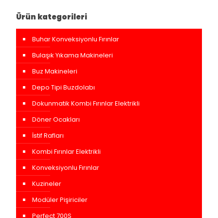
Ürün kategorileri
Buhar Konveksiyonlu Fırınlar
Bulaşık Yıkama Makineleri
Buz Makineleri
Depo Tipi Buzdolabı
Dokunmatik Kombi Fırınlar Elektrikli
Döner Ocakları
İstif Rafları
Kombi Fırınlar Elektrikli
Konveksiyonlu Fırınlar
Kuzineler
Modüler Pişiriciler
Perfect 700S