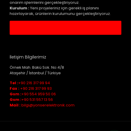
onarım işlemlerini gerçekleştiriyoruz.
Kurulum :
Yeni projeleriniz için gerekli iş planını
hazırlayarak, ürünlerin kurulumunu gerçekleştiriyoruz.
Servis Kaydı Oluştur
İletişim Bilgilerimiz
Örnek Mah. Bakü Sok. No:4/8
Ataşehir / İstanbul / Türkiye
Tel :
+90 216 317 99 94
Fax :
+90 216 317 99 93
Gsm :
+90 554 959 50 06
Gsm :
+90 531 557 13 56
Mail :
bilgi@yonserelektronik.com