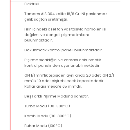
Elektrikli
Tamamı AISI304 kalite 18/8 Cr-Nİ paslanmaz
çelik saçtan üretilmiştir.
Fırın içindeki özel fan vasıtasıyla homojen ısı
dağılımı ve dengeli pişirme imkanı
bulunmaktadır.
Dokunmatik kontrol paneli bulunmaktadır.
Pişirme sıcaklığını ve zamanı dokunmatik
kontrol panelinden ayarlanabilmektedir.
GN 1/1 mm’lik tepsiden aynı anda 20 adet, GN 2/1
mm’lik 10 adet pişirebilecek kapasitededir.
Raflar arası mesafe 65 mm’dir.
Beş Farklı Pişirme Moduna sahiptir.
Turbo Modu (30-300°C)
Kombi Modu (30-300°C)
Buhar Modu (100°C)