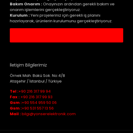
Bakım Onarım :
Onayınızın ardından gerekli bakım ve
onarım işlemlerini gerçekleştiriyoruz.
Kurulum :
Yeni projeleriniz için gerekli iş planını
hazırlayarak, ürünlerin kurulumunu gerçekleştiriyoruz.
Servis Kaydı Oluştur
İletişim Bilgilerimiz
Örnek Mah. Bakü Sok. No:4/8
Ataşehir / İstanbul / Türkiye
Tel :
+90 216 317 99 94
Fax :
+90 216 317 99 93
Gsm :
+90 554 959 50 06
Gsm :
+90 531 557 13 56
Mail :
bilgi@yonserelektronik.com