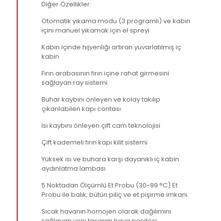
Diğer Özellikler:
Otomatik yıkama modu (3 programlı) ve kabin
içini manuel yıkamak için el spreyi
Kabin içinde hijyenliği artıran yuvarlatılmış iç
kabin
Fırın arabasının fırın içine rahat girmesini
sağlayan ray sistemi
Buhar kaybını önleyen ve kolay takılıp
çıkarılabilen kapı contası
Isı kaybını önleyen çift cam teknolojisi
Çift kademeli fırın kapı kilit sistemi
Yüksek ısı ve buhara karşı dayanıklı iç kabin
aydınlatma lambası
5 Noktadan Ölçümlü Et Probu (30-99 °C) Et
Probu ile balık, bütün piliç ve et pişirme imkanı
Sıcak havanın homojen olarak dağılımını
sağlayan yeni tasarım hava perdesi