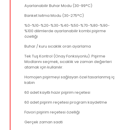
Ayarlanabilir Buhar Modu (30-99°C)
Banket Isıtma Modu (30-275°C)
%0-%10-%20-%30-%40-%50-%70-%80-%90-
%100 dilimlerde ayarlanabilir kombi pişirme
özelliği
Buhar / kuru sıcaklık oran ayarlama
Tek Tuş Kontrol (Onay Fonksiyonlu). Pişirme
Modlarını seçmek, sıcaklık ve zaman değerleri
atamak için kullanılır.
Homojen pişirmeyi sağlayan özel tasarlanmış iç
kabin
60 adet kayıtlı hazır pişirim reçetesi
60 adet pişirim reçetesi program kaydetme
Favori pişirim reçetesi özelliği
Gerçek zaman saati