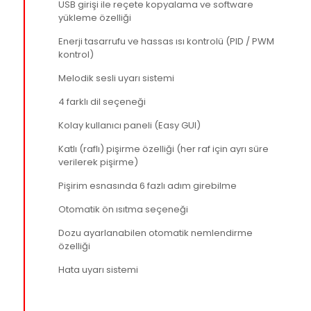
USB girişi ile reçete kopyalama ve software
yükleme özelliği
Enerji tasarrufu ve hassas ısı kontrolü (PID / PWM
kontrol)
Melodik sesli uyarı sistemi
4 farklı dil seçeneği
Kolay kullanıcı paneli (Easy GUI)
Katlı (raflı) pişirme özelliği (her raf için ayrı süre
verilerek pişirme)
Pişirim esnasında 6 fazlı adım girebilme
Otomatik ön ısıtma seçeneği
Dozu ayarlanabilen otomatik nemlendirme
özelliği
Hata uyarı sistemi