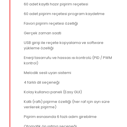
60 adet kayıtlı hazır pişirim reçetesi
60 adet pişirim reçetesi program kaydetme
Favori pişirim reçetesi özelliği
Gerçek zaman saati
USB girişi ile reçete kopyalama ve software
yükleme özelliği
Enerji tasarrufu ve hassas ısı kontrolü (PID / PWM
kontrol)
Melodik sesli uyarı sistemi
4 farklı dil seçeneği
Kolay kullanıcı paneli (Easy GUI)
Katlı (raflı) pişirme özelliği (her raf için ayrı süre
verilerek pişirme)
Pişirim esnasında 6 fazlı adım girebilme
Otomatik ön ısıtma seçeneği