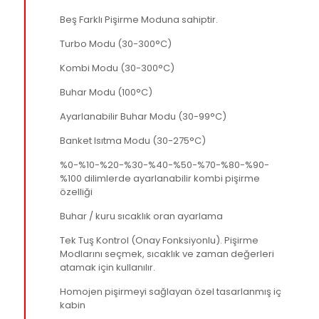
Beş Farklı Pişirme Moduna sahiptir.
Turbo Modu (30-300°C)
Kombi Modu (30-300°C)
Buhar Modu (100°C)
Ayarlanabilir Buhar Modu (30-99°C)
Banket Isıtma Modu (30-275°C)
%0-%10-%20-%30-%40-%50-%70-%80-%90-
%100 dilimlerde ayarlanabilir kombi pişirme
özelliği
Buhar / kuru sıcaklık oran ayarlama
Tek Tuş Kontrol (Onay Fonksiyonlu). Pişirme
Modlarını seçmek, sıcaklık ve zaman değerleri
atamak için kullanılır.
Homojen pişirmeyi sağlayan özel tasarlanmış iç
kabin