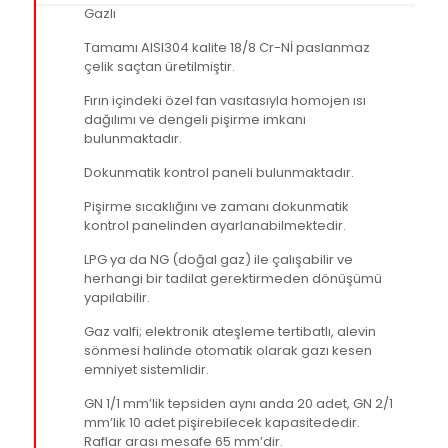
Gazlı
Tamamı AISI304 kalite 18/8 Cr-Nİ paslanmaz
çelik saçtan üretilmiştir.
Fırın içindeki özel fan vasıtasıyla homojen ısı
dağılımı ve dengeli pişirme imkanı
bulunmaktadır.
Dokunmatik kontrol paneli bulunmaktadır.
Pişirme sıcaklığını ve zamanı dokunmatik
kontrol panelinden ayarlanabilmektedir.
LPG ya da NG (doğal gaz) ile çalışabilir ve
herhangi bir tadilat gerektirmeden dönüşümü
yapılabilir.
Gaz valfi; elektronik ateşleme tertibatlı, alevin
sönmesi halinde otomatik olarak gazı kesen
emniyet sistemlidir.
GN 1/1 mm’lik tepsiden aynı anda 20 adet, GN 2/1
mm’lik 10 adet pişirebilecek kapasitededir.
Raflar arası mesafe 65 mm’dir.