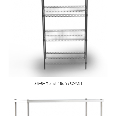
36-B- Tel İstif Rafı /BOYALI