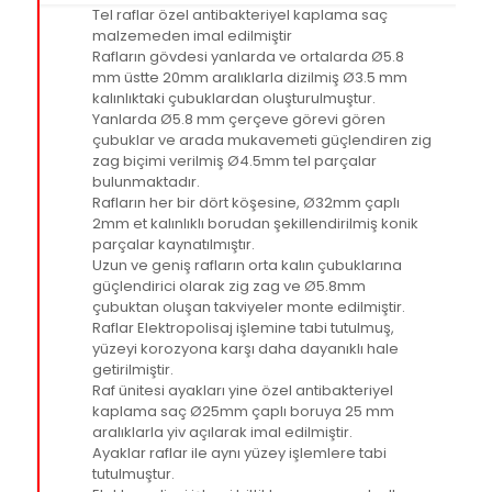
Tel raflar özel antibakteriyel kaplama saç
malzemeden imal edilmiştir
Rafların gövdesi yanlarda ve ortalarda Ø5.8
mm üstte 20mm aralıklarla dizilmiş Ø3.5 mm
kalınlıktaki çubuklardan oluşturulmuştur.
Yanlarda Ø5.8 mm çerçeve görevi gören
çubuklar ve arada mukavemeti güçlendiren zig
zag biçimi verilmiş Ø4.5mm tel parçalar
bulunmaktadır.
Rafların her bir dört köşesine, Ø32mm çaplı
2mm et kalınlıklı borudan şekillendirilmiş konik
parçalar kaynatılmıştır.
Uzun ve geniş rafların orta kalın çubuklarına
güçlendirici olarak zig zag ve Ø5.8mm
çubuktan oluşan takviyeler monte edilmiştir.
Raflar Elektropolisaj işlemine tabi tutulmuş,
yüzeyi korozyona karşı daha dayanıklı hale
getirilmiştir.
Raf ünitesi ayakları yine özel antibakteriyel
kaplama saç Ø25mm çaplı boruya 25 mm
aralıklarla yiv açılarak imal edilmiştir.
Ayaklar raflar ile aynı yüzey işlemlere tabi
tutulmuştur.