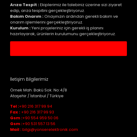
Arıza Tespit :
Ekiplerimiz ile talebiniz üzerine sizi ziyaret
edip, arıza tespitini gerçekleştiriyoruz.
Bakım Onarım :
Onayınızın ardından gerekli bakım ve
onarım işlemlerini gerçekleştiriyoruz.
Kurulum :
Yeni projeleriniz için gerekli iş planını
hazırlayarak, ürünlerin kurulumunu gerçekleştiriyoruz.
Servis Kaydı Oluştur
İletişim Bilgilerimiz
Örnek Mah. Bakü Sok. No:4/8
Ataşehir / İstanbul / Türkiye
Tel :
+90 216 317 99 94
Fax :
+90 216 317 99 93
Gsm :
+90 554 959 50 06
Gsm :
+90 531 557 13 56
Mail :
bilgi@yonserelektronik.com