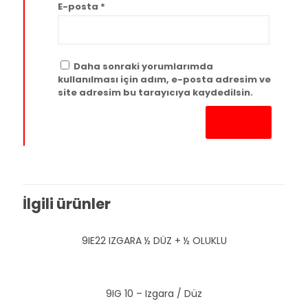
E-posta
*
Daha sonraki yorumlarımda
kullanılması için adım, e-posta adresim ve
site adresim bu tarayıcıya kaydedilsin.
İlgili ürünler
9IE22 IZGARA ½ DÜZ + ½ OLUKLU
9IG 10 – Izgara / Düz