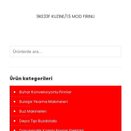
9KE33F KUZİNE/1.5 MOD FIRINLI
Ürün kategorileri
Buhar Konveksiyonlu Fırınlar
Bulaşık Yıkama Makineleri
Buz Makineleri
Depo Tipi Buzdolabı
Dokunmatik Kombi Fırınlar Elektrikli