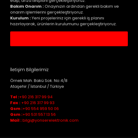
edip, arıza tespitini gerçekleştiriyoruz.
Bakım Onarım :
Onayınızın ardından gerekli bakım ve
onarım işlemlerini gerçekleştiriyoruz.
Kurulum :
Yeni projeleriniz için gerekli iş planını
hazırlayarak, ürünlerin kurulumunu gerçekleştiriyoruz.
Servis Kaydı Oluştur
İletişim Bilgilerimiz
Örnek Mah. Bakü Sok. No:4/8
Ataşehir / İstanbul / Türkiye
Tel :
+90 216 317 99 94
Fax :
+90 216 317 99 93
Gsm :
+90 554 959 50 06
Gsm :
+90 531 557 13 56
Mail :
bilgi@yonserelektronik.com