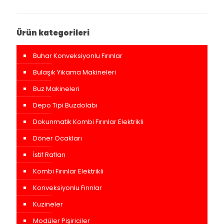
Ürün kategorileri
Buhar Konveksiyonlu Fırınlar
Bulaşık Yıkama Makineleri
Buz Makineleri
Depo Tipi Buzdolabı
Dokunmatik Kombi Fırınlar Elektrikli
Döner Ocakları
İstif Rafları
Kombi Fırınlar Elektrikli
Konveksiyonlu Fırınlar
Kuzineler
Modüler Pişiriciler