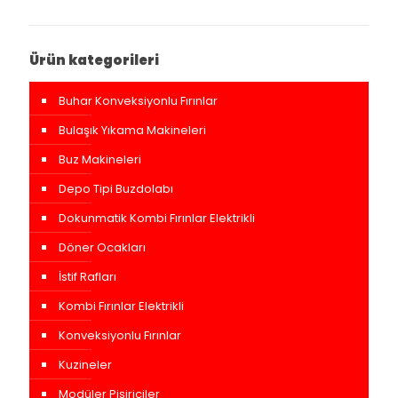
Ürün kategorileri
Buhar Konveksiyonlu Fırınlar
Bulaşık Yıkama Makineleri
Buz Makineleri
Depo Tipi Buzdolabı
Dokunmatik Kombi Fırınlar Elektrikli
Döner Ocakları
İstif Rafları
Kombi Fırınlar Elektrikli
Konveksiyonlu Fırınlar
Kuzineler
Modüler Pişiriciler