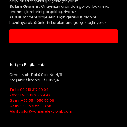
edip, arıza tespitini gerçekleştiriyoruz.
Bakım Onarım :
Onayınızın ardından gerekli bakım ve
onarım işlemlerini gerçekleştiriyoruz.
Kurulum :
Yeni projeleriniz için gerekli iş planını
hazırlayarak, ürünlerin kurulumunu gerçekleştiriyoruz.
Servis Kaydı Oluştur
İletişim Bilgilerimiz
Örnek Mah. Bakü Sok. No:4/8
Ataşehir / İstanbul / Türkiye
Tel :
+90 216 317 99 94
Fax :
+90 216 317 99 93
Gsm :
+90 554 959 50 06
Gsm :
+90 531 557 13 56
Mail :
bilgi@yonserelektronik.com