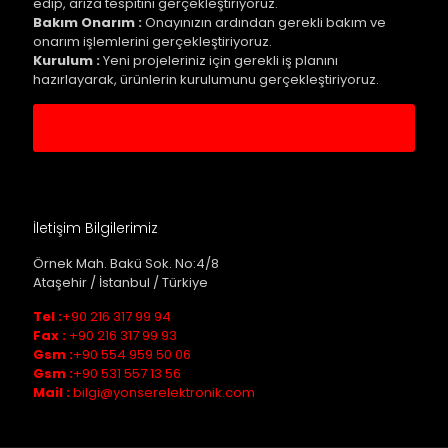
edip, arıza tespitini gerçekleştiriyoruz.
Bakım Onarım :
Onayınızın ardından gerekli bakım ve
onarım işlemlerini gerçekleştiriyoruz.
Kurulum :
Yeni projeleriniz için gerekli iş planını
hazırlayarak, ürünlerin kurulumunu gerçekleştiriyoruz.
Servis Kaydı Oluştur
İletişim Bilgilerimiz
Örnek Mah. Bakü Sok. No:4/8
Ataşehir / İstanbul / Türkiye
Tel :
+90 216 317 99 94
Fax :
+90 216 317 99 93
Gsm :
+90 554 959 50 06
Gsm :
+90 531 557 13 56
Mail :
bilgi@yonserelektronik.com