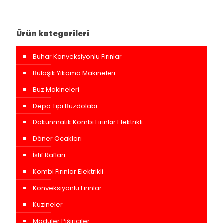
Ürün kategorileri
Buhar Konveksiyonlu Fırınlar
Bulaşık Yıkama Makineleri
Buz Makineleri
Depo Tipi Buzdolabı
Dokunmatik Kombi Fırınlar Elektrikli
Döner Ocakları
İstif Rafları
Kombi Fırınlar Elektrikli
Konveksiyonlu Fırınlar
Kuzineler
Modüler Pişiriciler