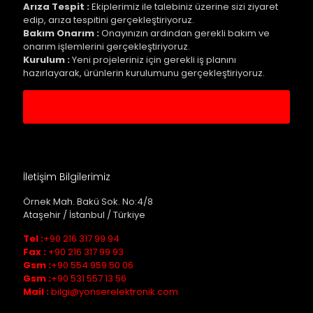
Arıza Tespit :
Ekiplerimiz ile talebiniz üzerine sizi ziyaret
edip, arıza tespitini gerçekleştiriyoruz.
Bakım Onarım :
Onayınızın ardından gerekli bakım ve
onarım işlemlerini gerçekleştiriyoruz.
Kurulum :
Yeni projeleriniz için gerekli iş planını
hazırlayarak, ürünlerin kurulumunu gerçekleştiriyoruz.
Servis Kaydı Oluştur
İletişim Bilgilerimiz
Örnek Mah. Bakü Sok. No:4/8
Ataşehir / İstanbul / Türkiye
Tel :
+90 216 317 99 94
Fax :
+90 216 317 99 93
Gsm :
+90 554 959 50 06
Gsm :
+90 531 557 13 56
Mail :
bilgi@yonserelektronik.com