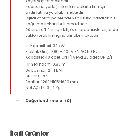
kaybı sağlanmaktadır.
Kapı içine yerleştirilen lambalarla fırın içini
aydınlatma yapılabilmektedir.
Dijital kontrol panelinden ilgili tuşa basarak hızlı
soğutma imkanı bulunmaktadır.
20 sıra raflı fırın için kiti, özel arabasıyla dışarıda
yüklenerek fırın içine alınabilmektedir.
Isı Kapasitesi: 38 kW
Elektrik Girişi: 380 – 400V 3N AC 50 Hz
Kapasite: 40 adet GN 1/1 veya 20 adet GN 2/1
3
Fırın içi hacmi:0,88 m
Su Basıncı: 2-4 BAR
Su Girişi: ¾”
Ebatlar: 1200*1105*1630 mm
Net Ağırlık: 344 Kg
Değerlendirmeler (0)
İlgili ürünler