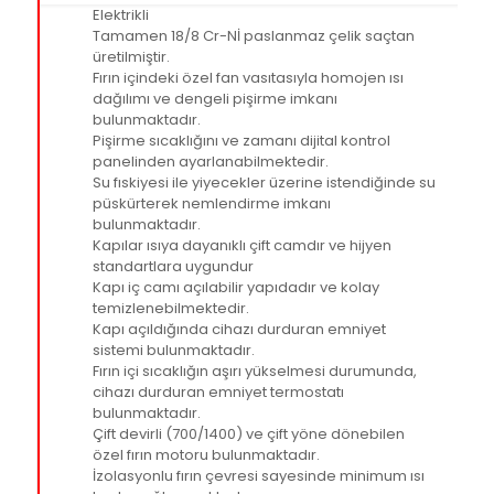
Elektrikli
Tamamen 18/8 Cr-Nİ paslanmaz çelik saçtan
üretilmiştir.
Fırın içindeki özel fan vasıtasıyla homojen ısı
dağılımı ve dengeli pişirme imkanı
bulunmaktadır.
Pişirme sıcaklığını ve zamanı dijital kontrol
panelinden ayarlanabilmektedir.
Su fıskiyesi ile yiyecekler üzerine istendiğinde su
püskürterek nemlendirme imkanı
bulunmaktadır.
Kapılar ısıya dayanıklı çift camdır ve hijyen
standartlara uygundur
Kapı iç camı açılabilir yapıdadır ve kolay
temizlenebilmektedir.
Kapı açıldığında cihazı durduran emniyet
sistemi bulunmaktadır.
Fırın içi sıcaklığın aşırı yükselmesi durumunda,
cihazı durduran emniyet termostatı
bulunmaktadır.
Çift devirli (700/1400) ve çift yöne dönebilen
özel fırın motoru bulunmaktadır.
İzolasyonlu fırın çevresi sayesinde minimum ısı