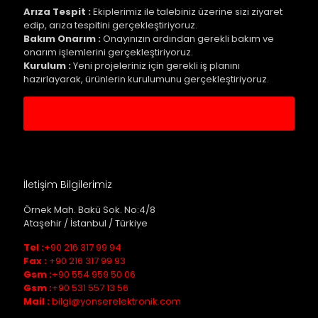
Arıza Tespit :
Ekiplerimiz ile talebiniz üzerine sizi ziyaret
edip, arıza tespitini gerçekleştiriyoruz.
Bakım Onarım :
Onayınızın ardından gerekli bakım ve
onarım işlemlerini gerçekleştiriyoruz.
Kurulum :
Yeni projeleriniz için gerekli iş planını
hazırlayarak, ürünlerin kurulumunu gerçekleştiriyoruz.
Servis Kaydı Oluştur
İletişim Bilgilerimiz
Örnek Mah. Bakü Sok. No:4/8
Ataşehir / İstanbul / Türkiye
Tel :
+90 216 317 99 94
Fax :
+90 216 317 99 93
Gsm :
+90 554 959 50 06
Gsm :
+90 531 557 13 56
Mail :
bilgi@yonserelektronik.com