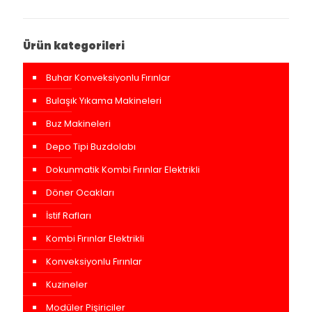
Ürün kategorileri
Buhar Konveksiyonlu Fırınlar
Bulaşık Yıkama Makineleri
Buz Makineleri
Depo Tipi Buzdolabı
Dokunmatik Kombi Fırınlar Elektrikli
Döner Ocakları
İstif Rafları
Kombi Fırınlar Elektrikli
Konveksiyonlu Fırınlar
Kuzineler
Modüler Pişiriciler