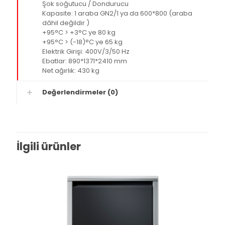
Şok soğutucu / Dondurucu
Kapasite: 1 araba GN2/1 ya da 600*800 (araba
dâhil değildir )
+95°C > +3°C ye 80 kg
+95°C > (-18)°C ye 65 kg
Elektrik Girişi: 400V/3/50 Hz
Ebatlar: 890*1371*2410 mm
Net ağırlık: 430 kg
Değerlendirmeler (0)
İlgili ürünler