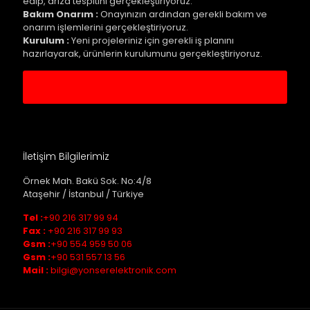
edip, arıza tespitini gerçekleştiriyoruz.
Bakım Onarım :
Onayınızın ardından gerekli bakım ve
onarım işlemlerini gerçekleştiriyoruz.
Kurulum :
Yeni projeleriniz için gerekli iş planını
hazırlayarak, ürünlerin kurulumunu gerçekleştiriyoruz.
Servis Kaydı Oluştur
İletişim Bilgilerimiz
Örnek Mah. Bakü Sok. No:4/8
Ataşehir / İstanbul / Türkiye
Tel :
+90 216 317 99 94
Fax :
+90 216 317 99 93
Gsm :
+90 554 959 50 06
Gsm :
+90 531 557 13 56
Mail :
bilgi@yonserelektronik.com