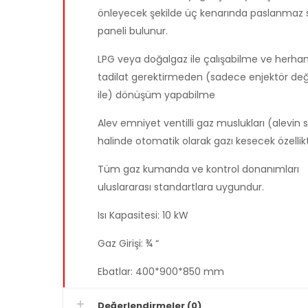
önleyecek şekilde üç kenarında paslanmaz 
paneli bulunur.
LPG veya doğalgaz ile çalışabilme ve herhang
tadilat gerektirmeden (sadece enjektör değiş
ile) dönüşüm yapabilme
Alev emniyet ventilli gaz muslukları (alevin
halinde otomatik olarak gazı kesecek özellik
Tüm gaz kumanda ve kontrol donanımları
uluslararası standartlara uygundur.
Isı Kapasitesi: 10 kW
Gaz Girişi: ¾ “
Ebatlar: 400*900*850 mm
Değerlendirmeler (0)