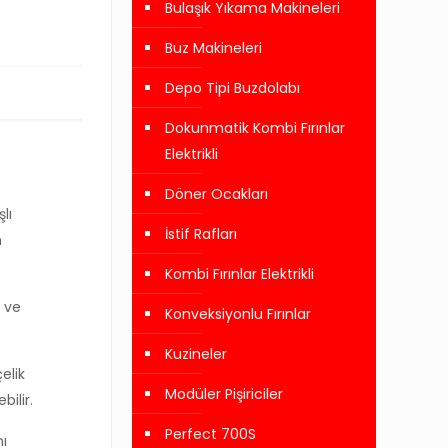
Bulaşık Yıkama Makineleri
Buz Makineleri
Depo Tipi Buzdolabı
Dokunmatik Kombi Fırınlar
Elektrikli
Döner Ocakları
lı
İstif Rafları
n
Kombi Fırınlar Elektrikli
 ve
Konveksiyonlu Fırınlar
Kuzineler
elik
Modüler Pişiriciler
ilir.
Perfect 700S
ı