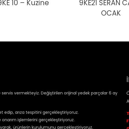
9KE 10 – Kuzine
9KE21 SERAN C
OCAK
Ö
rvis vermekteyiz. Değiştirilen orijinal yedek parçalar 6 ay
A
et edip, arıza tespitini gerçekleştiriyoruz.
T
onarım işlemlerini gerçekleştiriyoruz.
F
rlayarak, ürünlerin kurulumunu gerçekleştiriyoruz.
G