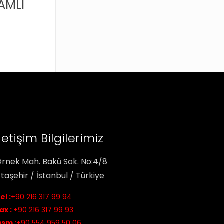
AMLI
İletişim Bilgilerimiz
rnek Mah. Bakü Sok. No:4/8
taşehir / İstanbul / Türkiye
el :
+90 216 317 99 94
ax :
+90 216 317 99 93
sm :
+90 554 959 50 06