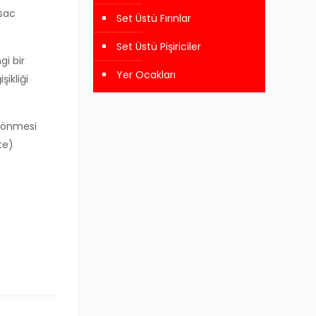
sac
Set Üstü Fırınlar
Set Üstü Pişiriciler
i bir
Yer Ocakları
ikliği
 sönmesi
te)