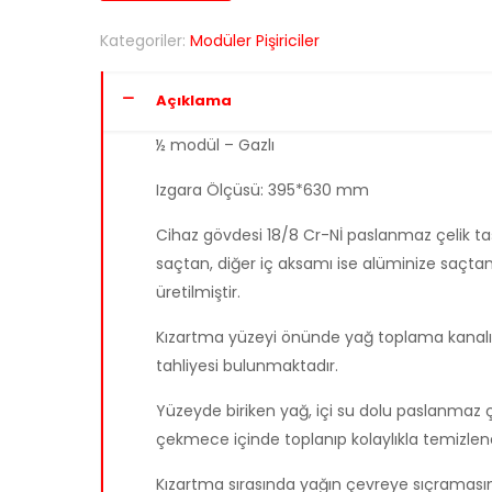
Kategoriler:
Modüler Pişiriciler
Açıklama
½ modül – Gazlı
Izgara Ölçüsü: 395*630 mm
Cihaz gövdesi 18/8 Cr-Nİ paslanmaz çelik taş
saçtan, diğer iç aksamı ise alüminize saçta
üretilmiştir.
Kızartma yüzeyi önünde yağ toplama kanalı
tahliyesi bulunmaktadır.
Yüzeyde biriken yağ, içi su dolu paslanmaz ç
çekmece içinde toplanıp kolaylıkla temizleneb
Kızartma sırasında yağın çevreye sıçramasın